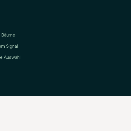
R-Bäume
em Signal
le Auswahl