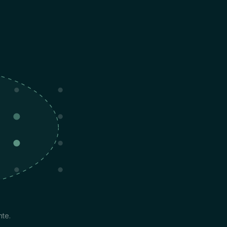
L
te.