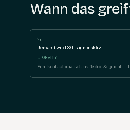
Wann das greif
Wenn
Jemand wird 30 Tage inaktiv.
↓ GRVITY
Er rutscht automatisch ins Risiko-Segment — b