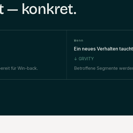
t — konkret.
Wenn
Ein neues Verhalten taucht
↓ GRVITY
ereit für Win-back.
Betroffene Segmente werden