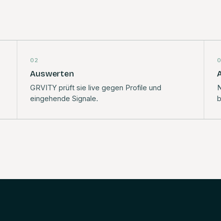
02
Auswerten
A
GRVITY prüft sie live gegen Profile und
N
eingehende Signale.
b