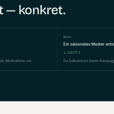
t — konkret.
Wenn
Ein saisonales Muster ents
↓ GRVITY
ende Maßnahme vor.
Du bekommst einen Kampagne