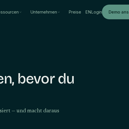
ssourcen
Unternehmen
Preise
EN
Login
Demo ans
n, bevor du
ssiert — und macht daraus