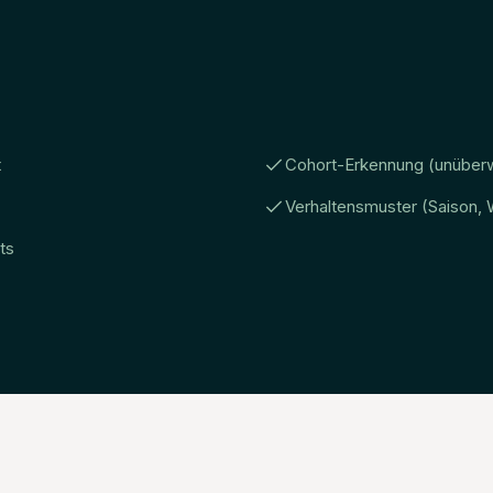
t
Cohort-Erkennung (unüber
Verhaltensmuster (Saison,
ts