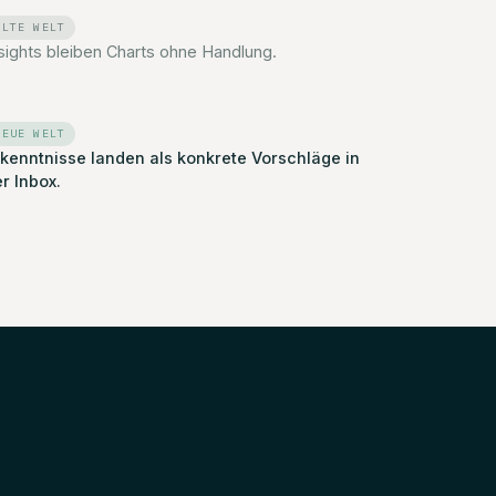
ALTE WELT
sights bleiben Charts ohne Handlung.
NEUE WELT
rkenntnisse landen als konkrete Vorschläge in
r Inbox.