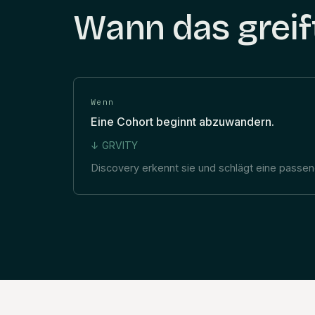
Wann das greif
Wenn
Eine Cohort beginnt abzuwandern.
↓ GRVITY
Discovery erkennt sie und schlägt eine pass