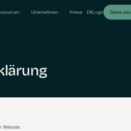
ssourcen
Unternehmen
Preise
EN
Login
Demo ans
klärung
er Website: