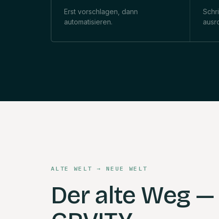
Erst vorschlagen, dann
Schr
automatisieren.
ausro
ALTE WELT → NEUE WELT
Der alte Weg —