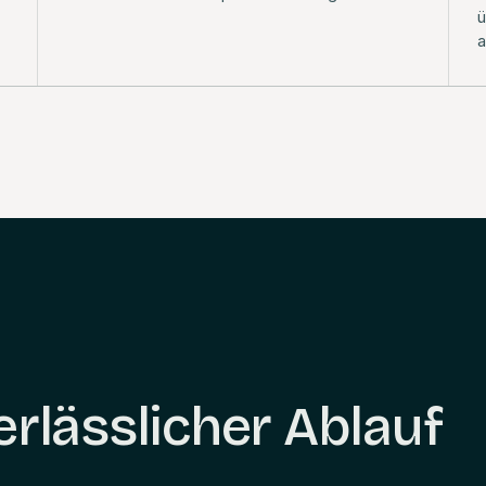
ü
a
erlässlicher Ablauf