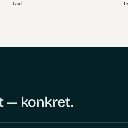
Lauf.
f
t — konkret.