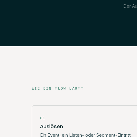
Der Au
WIE EIN FLOW LÄUFT
01
Auslösen
Ein Event, ein Listen- oder Segment-Eintritt