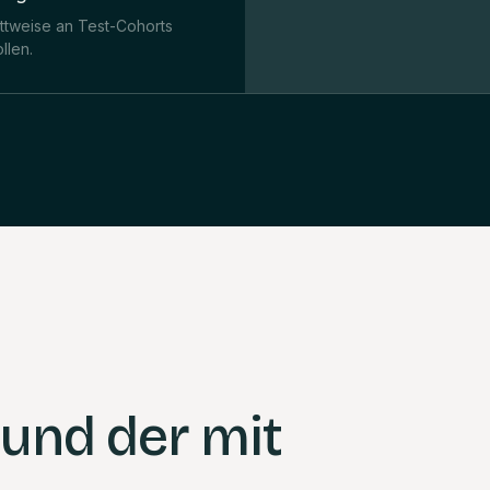
ittweise an Test-Cohorts
llen.
 und der mit