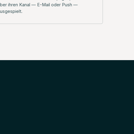
ber ihren Kanal — E-Mail oder Push —
usgespielt.