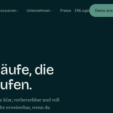
ssourcen
Unternehmen
Preise
EN
Login
Demo ans
äufe, die
aufen.
n: klar, vorhersehbar und voll
lte erweiterbar, wenn du