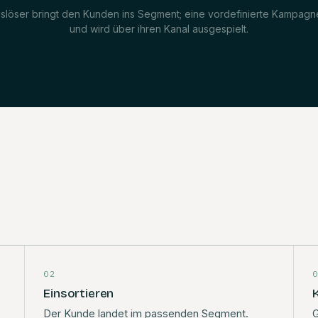
slöser bringt den Kunden ins Segment; eine vordefinierte Kampagne
und wird über ihren Kanal ausgespielt.
02
Einsortieren
Der Kunde landet im passenden Segment.
G